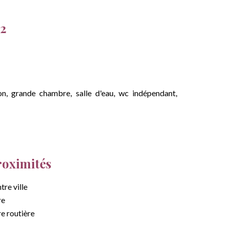
T2
lon, grande chambre, salle d'eau, wc indépendant,
roximités
tre ville
re
e routière