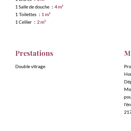
1 Salle de douche
4 m²
1 Toilettes
1 m²
1 Cellier
2 m²
Prestations
Me
Double vitrage
Pro
Hon
Dép
Mon
pou
l'é
21