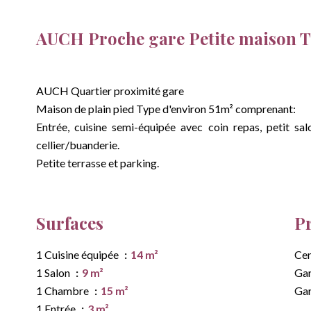
AUCH Proche gare Petite maison 
AUCH Quartier proximité gare
Maison de plain pied Type d'environ 51m² comprenant:
Entrée, cuisine semi-équipée avec coin repas, petit sa
cellier/buanderie.
Petite terrasse et parking.
Surfaces
P
1 Cuisine équipée
14 m²
Cen
1 Salon
9 m²
Ga
1 Chambre
15 m²
Gar
1 Entrée
3 m²