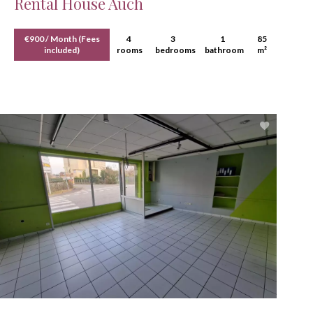
Rental House Auch
€900 / Month (Fees
4
3
1
85
included)
rooms
bedrooms
bathroom
m²