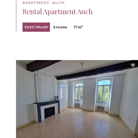
APARTMENT, AUCH
Rental Apartment Auch
€610 / Month
3 rooms
77 m²