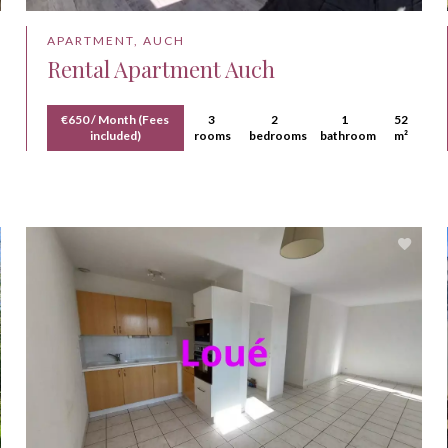
APARTMENT, AUCH
Rental Apartment Auch
€650 / Month (Fees
3
2
1
52
included)
rooms
bedrooms
bathroom
m²