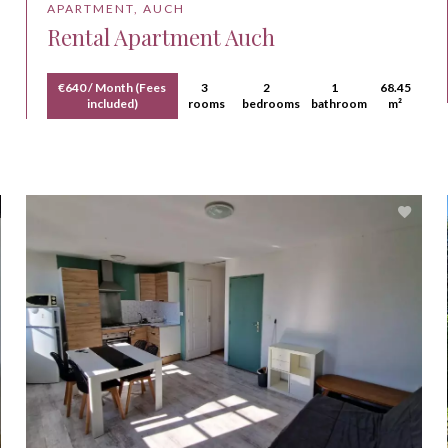
APARTMENT, AUCH
Rental Apartment Auch
€640 / Month (Fees
3
2
1
68.45
included)
rooms
bedrooms
bathroom
m²