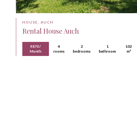
HOUSE, AUCH
Rental House Auch
€870 /
4
2
1
102
Month
rooms
bedrooms
bathroom
m²