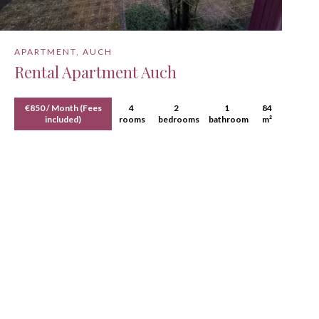
APARTMENT, AUCH
Rental Apartment Auch
€850 / Month (Fees
4
2
1
84
included)
rooms
bedrooms
bathroom
m²