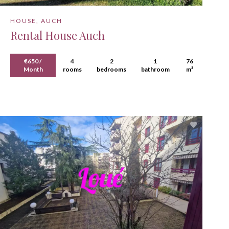
HOUSE, AUCH
Rental House Auch
€650 /
4
2
1
76
Month
rooms
bedrooms
bathroom
m²