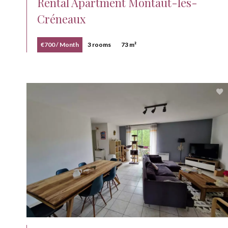
Rental Apartment Montaut-les-
Créneaux
€700 / Month
3 rooms
73 m²