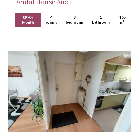
Rental House Auch
€970 /
4
3
1
105
Month
rooms
bedrooms
bathroom
m²