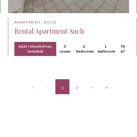
APARTMENT, AUCH
Rental Apartment Auch
€635 / Month (Fees
3
2
1
70
included)
rooms
bedrooms
bathroom
m²
1
2