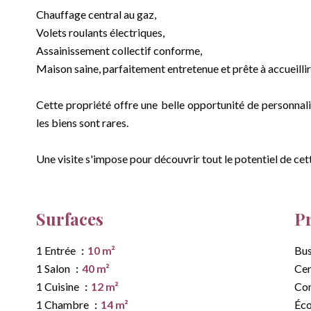
Chauffage central au gaz,
Volets roulants électriques,
Assainissement collectif conforme,
Maison saine, parfaitement entretenue et prête à accueillir
Cette propriété offre une belle opportunité de personnali
les biens sont rares.
Une visite s'impose pour découvrir tout le potentiel de cette
Surfaces
P
1 Entrée
10 m²
Bu
1 Salon
40 m²
Cen
1 Cuisine
12 m²
Co
1 Chambre
14 m²
Éco