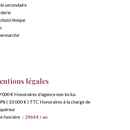
le secondaire
derie
ital/clinique
c
permarché
ntions légales
 000 € Honoraires d'agence non inclus
9% ( 10 000 € ) TTC Honoraires à la charge de
cquéreur
e foncière
2964 € / an