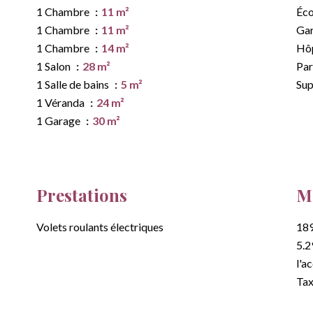
1 Chambre
11 m²
Éco
1 Chambre
11 m²
Gar
1 Chambre
14 m²
Hôp
1 Salon
28 m²
Par
1 Salle de bains
5 m²
Su
1 Véranda
24 m²
1 Garage
30 m²
Prestations
Me
Volets roulants électriques
189
5.2
l'a
Tax