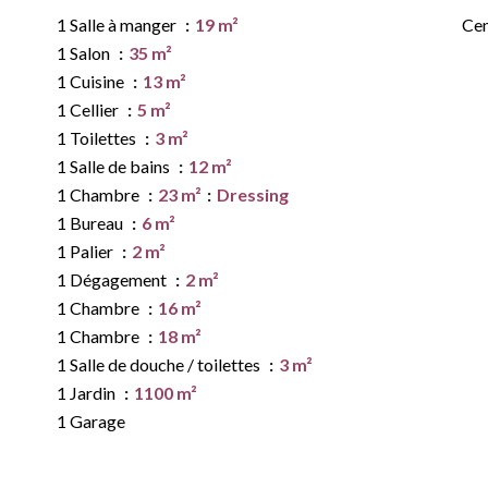
1 Salle à manger
19 m²
Cen
1 Salon
35 m²
1 Cuisine
13 m²
1 Cellier
5 m²
1 Toilettes
3 m²
1 Salle de bains
12 m²
1 Chambre
23 m²
Dressing
1 Bureau
6 m²
1 Palier
2 m²
1 Dégagement
2 m²
1 Chambre
16 m²
1 Chambre
18 m²
1 Salle de douche / toilettes
3 m²
1 Jardin
1100 m²
1 Garage