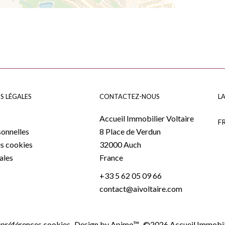
S LÉGALES
CONTACTEZ-NOUS
L
Accueil Immobilier Voltaire
F
onnelles
8 Place de Verdun
es cookies
32000
Auch
ales
France
+33 5 62 05 09 66
contact@aivoltaire.com
 préférences cookies
Design by
Apimo™
©2026 Accueil Immobili