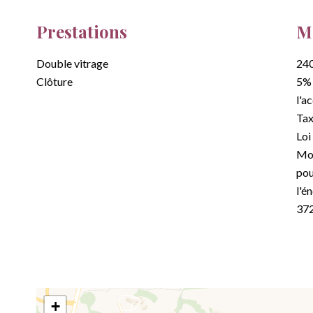
Prestations
Me
Double vitrage
240
Clôture
5% 
l'a
Tax
Loi
Mon
pou
l'é
37
+