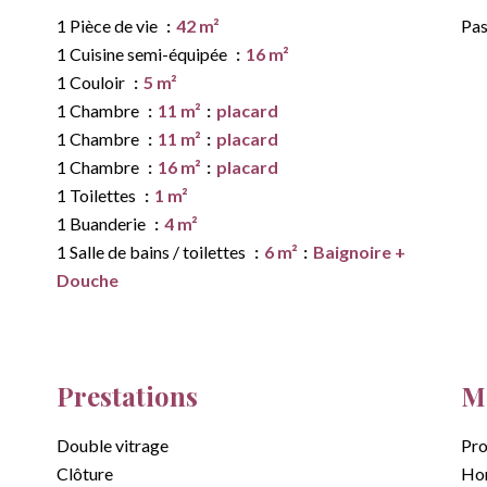
1 Pièce de vie
42 m²
Pas
1 Cuisine semi-équipée
16 m²
1 Couloir
5 m²
1 Chambre
11 m²
placard
1 Chambre
11 m²
placard
1 Chambre
16 m²
placard
1 Toilettes
1 m²
1 Buanderie
4 m²
1 Salle de bains / toilettes
6 m²
Baignoire +
Douche
Prestations
Me
Double vitrage
Pro
Clôture
Hon