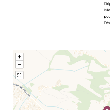
Dép
Mon
pou
l'é
+
−