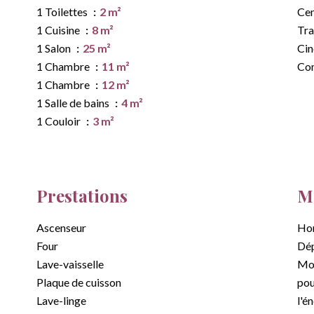
1 Toilettes
2 m²
Cen
1 Cuisine
8 m²
Tr
1 Salon
25 m²
Ci
1 Chambre
11 m²
Co
1 Chambre
12 m²
1 Salle de bains
4 m²
1 Couloir
3 m²
Prestations
Me
Ascenseur
Hon
Four
Dép
Lave-vaisselle
Mon
Plaque de cuisson
pou
Lave-linge
l'é