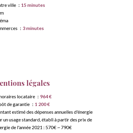
tre ville
15 minutes
am
néma
mmerces
3 minutes
ntions légales
oraires locataire
964 €
ôt de garantie
1 200 €
tant estimé des dépenses annuelles d'énergie
r un usage standard, établi à partir des prix de
nergie de l'année 2021 : 570€ ~ 790€